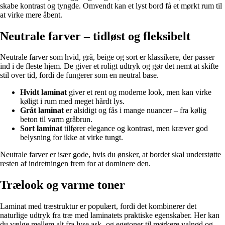
skabe kontrast og tyngde. Omvendt kan et lyst bord få et mørkt rum til
at virke mere åbent.
Neutrale farver – tidløst og fleksibelt
Neutrale farver som hvid, grå, beige og sort er klassikere, der passer
ind i de fleste hjem. De giver et roligt udtryk og gør det nemt at skifte
stil over tid, fordi de fungerer som en neutral base.
Hvidt laminat
giver et rent og moderne look, men kan virke
køligt i rum med meget hårdt lys.
Gråt laminat
er alsidigt og fås i mange nuancer – fra kølig
beton til varm gråbrun.
Sort laminat
tilfører elegance og kontrast, men kræver god
belysning for ikke at virke tungt.
Neutrale farver er især gode, hvis du ønsker, at bordet skal understøtte
resten af indretningen frem for at dominere den.
Trælook og varme toner
Laminat med træstruktur er populært, fordi det kombinerer det
naturlige udtryk fra træ med laminatets praktiske egenskaber. Her kan
du vælge mellem alt fra lyse ask- og egetoner til mørkere valnød og