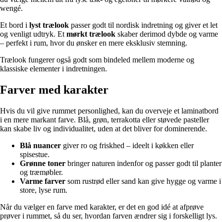
wengé.
Et bord i
lyst trælook
passer godt til nordisk indretning og giver et let
og venligt udtryk. Et
mørkt trælook
skaber derimod dybde og varme
– perfekt i rum, hvor du ønsker en mere eksklusiv stemning.
Trælook fungerer også godt som bindeled mellem moderne og
klassiske elementer i indretningen.
Farver med karakter
Hvis du vil give rummet personlighed, kan du overveje et laminatbord
i en mere markant farve. Blå, grøn, terrakotta eller støvede pasteller
kan skabe liv og individualitet, uden at det bliver for dominerende.
Blå nuancer
giver ro og friskhed – ideelt i køkken eller
spisestue.
Grønne toner
bringer naturen indenfor og passer godt til planter
og træmøbler.
Varme farver
som rustrød eller sand kan give hygge og varme i
store, lyse rum.
Når du vælger en farve med karakter, er det en god idé at afprøve
prøver i rummet, så du ser, hvordan farven ændrer sig i forskelligt lys.