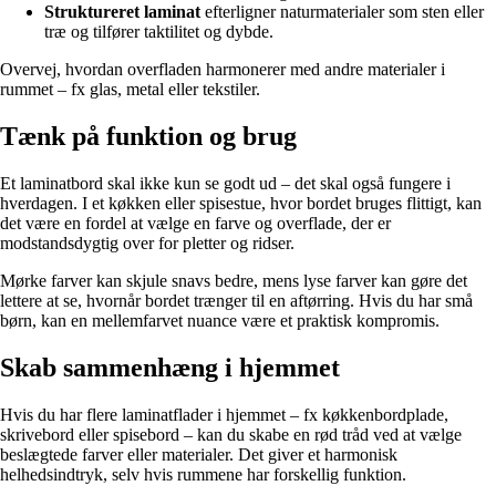
Struktureret laminat
efterligner naturmaterialer som sten eller
træ og tilfører taktilitet og dybde.
Overvej, hvordan overfladen harmonerer med andre materialer i
rummet – fx glas, metal eller tekstiler.
Tænk på funktion og brug
Et laminatbord skal ikke kun se godt ud – det skal også fungere i
hverdagen. I et køkken eller spisestue, hvor bordet bruges flittigt, kan
det være en fordel at vælge en farve og overflade, der er
modstandsdygtig over for pletter og ridser.
Mørke farver kan skjule snavs bedre, mens lyse farver kan gøre det
lettere at se, hvornår bordet trænger til en aftørring. Hvis du har små
børn, kan en mellemfarvet nuance være et praktisk kompromis.
Skab sammenhæng i hjemmet
Hvis du har flere laminatflader i hjemmet – fx køkkenbordplade,
skrivebord eller spisebord – kan du skabe en rød tråd ved at vælge
beslægtede farver eller materialer. Det giver et harmonisk
helhedsindtryk, selv hvis rummene har forskellig funktion.