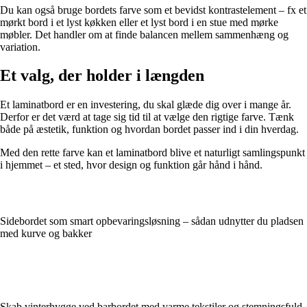
Du kan også bruge bordets farve som et bevidst kontrastelement – fx et
mørkt bord i et lyst køkken eller et lyst bord i en stue med mørke
møbler. Det handler om at finde balancen mellem sammenhæng og
variation.
Et valg, der holder i længden
Et laminatbord er en investering, du skal glæde dig over i mange år.
Derfor er det værd at tage sig tid til at vælge den rigtige farve. Tænk
både på æstetik, funktion og hvordan bordet passer ind i din hverdag.
Med den rette farve kan et laminatbord blive et naturligt samlingspunkt
i hjemmet – et sted, hvor design og funktion går hånd i hånd.
Sidebordet som smart opbevaringsløsning – sådan udnytter du pladsen
med kurve og bakker
Skab vinterhygge ved barbordet med varme tekstiler og stemningsfuld