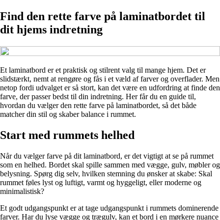
Find den rette farve på laminatbordet til
dit hjems indretning
Et laminatbord er et praktisk og stilrent valg til mange hjem. Det er
slidstærkt, nemt at rengøre og fås i et væld af farver og overflader. Men
netop fordi udvalget er så stort, kan det være en udfordring at finde den
farve, der passer bedst til din indretning. Her får du en guide til,
hvordan du vælger den rette farve på laminatbordet, så det både
matcher din stil og skaber balance i rummet.
Start med rummets helhed
Når du vælger farve på dit laminatbord, er det vigtigt at se på rummet
som en helhed. Bordet skal spille sammen med vægge, gulv, møbler og
belysning. Spørg dig selv, hvilken stemning du ønsker at skabe: Skal
rummet føles lyst og luftigt, varmt og hyggeligt, eller moderne og
minimalistisk?
Et godt udgangspunkt er at tage udgangspunkt i rummets dominerende
farver. Har du lyse vægge og trægulv, kan et bord i en mørkere nuance