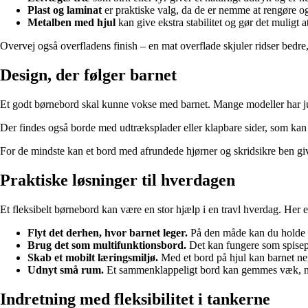
Plast og laminat
er praktiske valg, da de er nemme at rengøre o
Metalben med hjul
kan give ekstra stabilitet og gør det muligt at
Overvej også overfladens finish – en mat overflade skjuler ridser bedre, 
Design, der følger barnet
Et godt børnebord skal kunne vokse med barnet. Mange modeller har jus
Der findes også borde med udtræksplader eller klapbare sider, som kan ti
For de mindste kan et bord med afrundede hjørner og skridsikre ben give
Praktiske løsninger til hverdagen
Et fleksibelt børnebord kan være en stor hjælp i en travl hverdag. Her e
Flyt det derhen, hvor barnet leger.
På den måde kan du holde ø
Brug det som multifunktionsbord.
Det kan fungere som spisepla
Skab et mobilt læringsmiljø.
Med et bord på hjul kan barnet nem
Udnyt små rum.
Et sammenklappeligt bord kan gemmes væk, når 
Indretning med fleksibilitet i tankerne