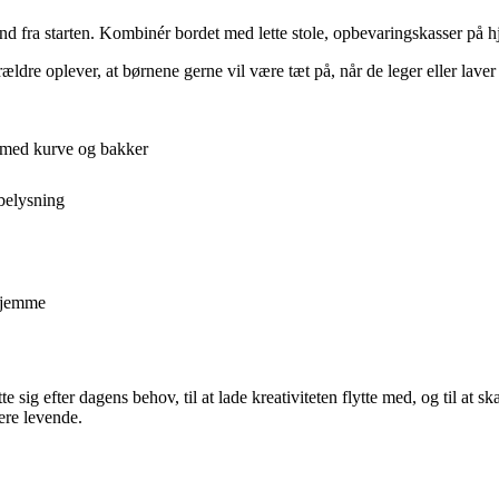
et ind fra starten. Kombinér bordet med lette stole, opbevaringskasser 
dre oplever, at børnene gerne vil være tæt på, når de leger eller laver l
 med kurve og bakker
belysning
 hjemme
te sig efter dagens behov, til at lade kreativiteten flytte med, og til at
mere levende.