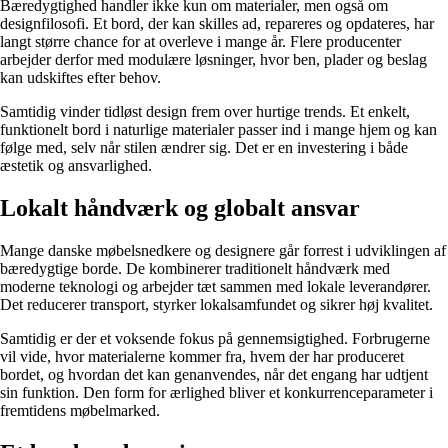
Bæredygtighed handler ikke kun om materialer, men også om
designfilosofi. Et bord, der kan skilles ad, repareres og opdateres, har
langt større chance for at overleve i mange år. Flere producenter
arbejder derfor med modulære løsninger, hvor ben, plader og beslag
kan udskiftes efter behov.
Samtidig vinder tidløst design frem over hurtige trends. Et enkelt,
funktionelt bord i naturlige materialer passer ind i mange hjem og kan
følge med, selv når stilen ændrer sig. Det er en investering i både
æstetik og ansvarlighed.
Lokalt håndværk og globalt ansvar
Mange danske møbelsnedkere og designere går forrest i udviklingen af
bæredygtige borde. De kombinerer traditionelt håndværk med
moderne teknologi og arbejder tæt sammen med lokale leverandører.
Det reducerer transport, styrker lokalsamfundet og sikrer høj kvalitet.
Samtidig er der et voksende fokus på gennemsigtighed. Forbrugerne
vil vide, hvor materialerne kommer fra, hvem der har produceret
bordet, og hvordan det kan genanvendes, når det engang har udtjent
sin funktion. Den form for ærlighed bliver et konkurrenceparameter i
fremtidens møbelmarked.