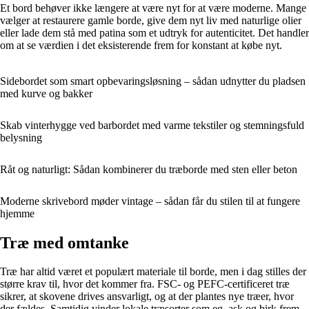
Et bord behøver ikke længere at være nyt for at være moderne. Mange
vælger at restaurere gamle borde, give dem nyt liv med naturlige olier
eller lade dem stå med patina som et udtryk for autenticitet. Det handler
om at se værdien i det eksisterende frem for konstant at købe nyt.
Sidebordet som smart opbevaringsløsning – sådan udnytter du pladsen
med kurve og bakker
Skab vinterhygge ved barbordet med varme tekstiler og stemningsfuld
belysning
Råt og naturligt: Sådan kombinerer du træborde med sten eller beton
Moderne skrivebord møder vintage – sådan får du stilen til at fungere
hjemme
Træ med omtanke
Træ har altid været et populært materiale til borde, men i dag stilles der
større krav til, hvor det kommer fra. FSC- og PEFC-certificeret træ
sikrer, at skovene drives ansvarligt, og at der plantes nye træer, hvor
der fældes. Samtidig vinder lokale træsorter som eg, ask og birk frem,