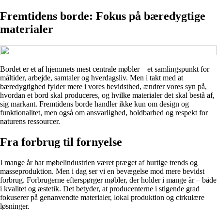
Fremtidens borde: Fokus på bæredygtige
materialer
Bordet er et af hjemmets mest centrale møbler – et samlingspunkt for
måltider, arbejde, samtaler og hverdagsliv. Men i takt med at
bæredygtighed fylder mere i vores bevidsthed, ændrer vores syn på,
hvordan et bord skal produceres, og hvilke materialer det skal bestå af,
sig markant. Fremtidens borde handler ikke kun om design og
funktionalitet, men også om ansvarlighed, holdbarhed og respekt for
naturens ressourcer.
Fra forbrug til fornyelse
I mange år har møbelindustrien været præget af hurtige trends og
masseproduktion. Men i dag ser vi en bevægelse mod mere bevidst
forbrug. Forbrugerne efterspørger møbler, der holder i mange år – både
i kvalitet og æstetik. Det betyder, at producenterne i stigende grad
fokuserer på genanvendte materialer, lokal produktion og cirkulære
løsninger.