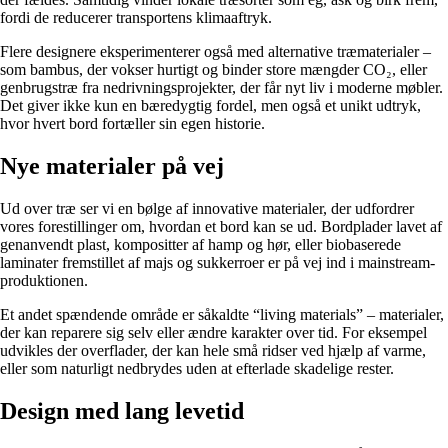
fordi de reducerer transportens klimaaftryk.
Flere designere eksperimenterer også med alternative træmaterialer –
som bambus, der vokser hurtigt og binder store mængder CO₂, eller
genbrugstræ fra nedrivningsprojekter, der får nyt liv i moderne møbler.
Det giver ikke kun en bæredygtig fordel, men også et unikt udtryk,
hvor hvert bord fortæller sin egen historie.
Nye materialer på vej
Ud over træ ser vi en bølge af innovative materialer, der udfordrer
vores forestillinger om, hvordan et bord kan se ud. Bordplader lavet af
genanvendt plast, kompositter af hamp og hør, eller biobaserede
laminater fremstillet af majs og sukkerroer er på vej ind i mainstream-
produktionen.
Et andet spændende område er såkaldte “living materials” – materialer,
der kan reparere sig selv eller ændre karakter over tid. For eksempel
udvikles der overflader, der kan hele små ridser ved hjælp af varme,
eller som naturligt nedbrydes uden at efterlade skadelige rester.
Design med lang levetid