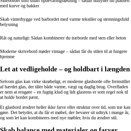
Sidebordet som smart opbevaringsløsning – sådan udnytter du pladsen
med kurve og bakker
Skab vinterhygge ved barbordet med varme tekstiler og stemningsfuld
belysning
Råt og naturligt: Sådan kombinerer du træborde med sten eller beton
Moderne skrivebord møder vintage – sådan får du stilen til at fungere
hjemme
Let at vedligeholde – og holdbart i længden
Selvom glas kan virke skrøbeligt, er moderne glasborde ofte fremstillet
af hærdet glas, der tåler både varme, vægt og daglig brug. Overfladen
er nem at rengøre – en fugtig klud og lidt glasrens er som regel nok til
at holde bordet pænt.
Et glasbord ændrer heller ikke farve eller struktur over tid, som træ kan
gøre. Det betyder, at du får et møbel, der bevarer sit udtryk i mange år,
og som let kan kombineres med nye møbler, hvis du ændrer stil.
Skab balance med materialer og farver