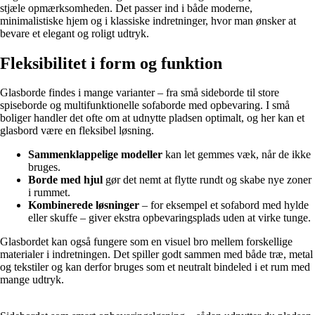
stjæle opmærksomheden. Det passer ind i både moderne,
minimalistiske hjem og i klassiske indretninger, hvor man ønsker at
bevare et elegant og roligt udtryk.
Fleksibilitet i form og funktion
Glasborde findes i mange varianter – fra små sideborde til store
spiseborde og multifunktionelle sofaborde med opbevaring. I små
boliger handler det ofte om at udnytte pladsen optimalt, og her kan et
glasbord være en fleksibel løsning.
Sammenklappelige modeller
kan let gemmes væk, når de ikke
bruges.
Borde med hjul
gør det nemt at flytte rundt og skabe nye zoner
i rummet.
Kombinerede løsninger
– for eksempel et sofabord med hylde
eller skuffe – giver ekstra opbevaringsplads uden at virke tunge.
Glasbordet kan også fungere som en visuel bro mellem forskellige
materialer i indretningen. Det spiller godt sammen med både træ, metal
og tekstiler og kan derfor bruges som et neutralt bindeled i et rum med
mange udtryk.