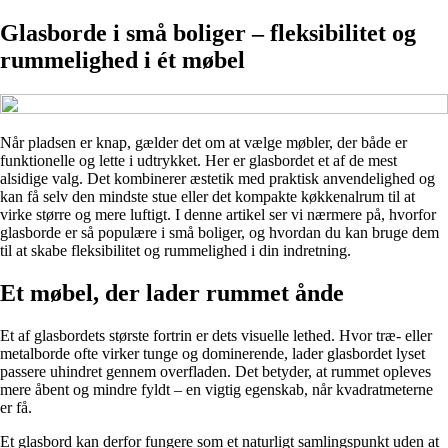
Glasborde i små boliger – fleksibilitet og
rummelighed i ét møbel
Når pladsen er knap, gælder det om at vælge møbler, der både er
funktionelle og lette i udtrykket. Her er glasbordet et af de mest
alsidige valg. Det kombinerer æstetik med praktisk anvendelighed og
kan få selv den mindste stue eller det kompakte køkkenalrum til at
virke større og mere luftigt. I denne artikel ser vi nærmere på, hvorfor
glasborde er så populære i små boliger, og hvordan du kan bruge dem
til at skabe fleksibilitet og rummelighed i din indretning.
Et møbel, der lader rummet ånde
Et af glasbordets største fortrin er dets visuelle lethed. Hvor træ- eller
metalborde ofte virker tunge og dominerende, lader glasbordet lyset
passere uhindret gennem overfladen. Det betyder, at rummet opleves
mere åbent og mindre fyldt – en vigtig egenskab, når kvadratmeterne
er få.
Et glasbord kan derfor fungere som et naturligt samlingspunkt uden at