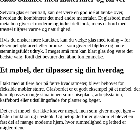
Selvom glas er neutralt, kan det være en god idé at tænke over,
hvordan du kombinerer det med andre materialer. Et glasbord med
metalben giver et moderne og industrielt look, mens et bord med
træstel tilfører varme og naturlighed.
Hvis du ønsker mere karakter, kan du vælge glas med toning – for
eksempel røgfarvet eller bronze – som giver et blødere og mere
stemningsfuldt udtryk. I meget små rum kan klart glas dog være det
bedste valg, fordi det bevarer den åbne fornemmelse.
Et møbel, der tilpasser sig din hverdag
I takt med at flere bor på færre kvadratmeter, bliver behovet for
fleksible møbler større. Glasbordet er et godt eksempel på et møbel, der
kan tilpasses mange situationer: som spiseplads, arbejdsstation,
kaffebord eller udstillingsflade for planter og bøger.
Det er et møbel, der ikke kræver meget, men som giver meget igen –
både i funktion og i æstetik. Og netop derfor er glasbordet blevet en
fast del af mange moderne hjem, hvor rummelighed og lethed er
nøgleordene.