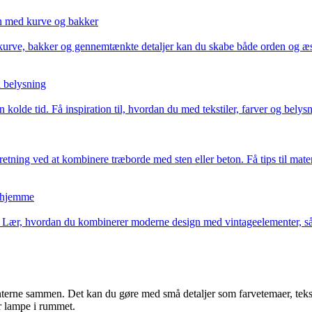
en med kurve og bakker
urve, bakker og gennemtænkte detaljer kan du skabe både orden og æste
d belysning
 kolde tid. Få inspiration til, hvordan du med tekstiler, farver og bel
tning ved at kombinere træborde med sten eller beton. Få tips til mate
e hjemme
Lær, hvordan du kombinerer moderne design med vintageelementer, så dit
nterne sammen. Det kan du gøre med små detaljer som farvetemaer, teksti
er lampe i rummet.