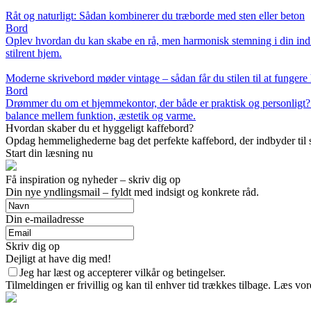
Råt og naturligt: Sådan kombinerer du træborde med sten eller beton
Bord
Oplev hvordan du kan skabe en rå, men harmonisk stemning i din indre
stilrent hjem.
Moderne skrivebord møder vintage – sådan får du stilen til at funger
Bord
Drømmer du om et hjemmekontor, der både er praktisk og personligt? 
balance mellem funktion, æstetik og varme.
Hvordan skaber du et hyggeligt kaffebord?
Opdag hemmelighederne bag det perfekte kaffebord, der indbyder til sa
Start din læsning nu
Få inspiration og nyheder – skriv dig op
Din nye yndlingsmail – fyldt med indsigt og konkrete råd.
Din e-mailadresse
Skriv dig op
Dejligt at have dig med!
Jeg har læst og accepterer vilkår og betingelser.
Tilmeldingen er frivillig og kan til enhver tid trækkes tilbage. Læs vore