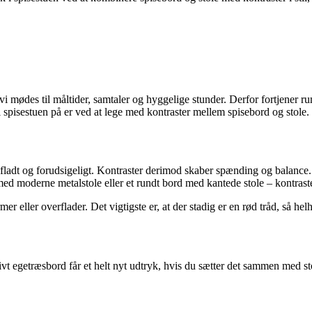
 vi mødes til måltider, samtaler og hyggelige stunder. Derfor fortjener 
r i spisestuen på er ved at lege med kontraster mellem spisebord og stol
ke fladt og forudsigeligt. Kontraster derimod skaber spænding og balanc
d moderne metalstole eller et rundt bord med kantede stole – kontraster
 eller overflader. Det vigtigste er, at der stadig er en rød tråd, så he
assivt egetræsbord får et helt nyt udtryk, hvis du sætter det sammen med s