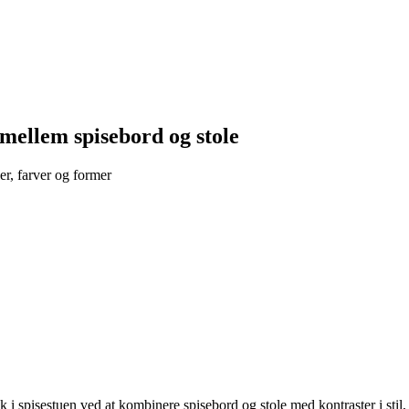
mellem spisebord og stole
r, farver og former
yk i spisestuen ved at kombinere spisebord og stole med kontraster i stil