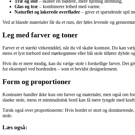
Træ og stof
– skaber en blødere, mere hjemlig stemning.
Glas og træ
– kombinerer lethed med varme.
Naturflet og lakerede overflader
– giver et spændende spil mel
Ved at blande materialer får du et rum, der føles levende og gennemtæn
Leg med farver og toner
Farver er et stærkt virkemiddel, når du vil skabe kontrast. Du kan vælg
mens et lyst træbord med mørkegrønne eller blå stole tilfører dybde og
Hvis du er mere modig, kan du vælge stole i forskellige farver. Det gi
for eksempel ved bordenden – som et bevidst designelement.
Form og proportioner
Kontraster handler ikke kun om farver og materialer, men også om form
slanke stole, mens et minimalistisk bord kan få mere tyngde med krafti
Tænk også over proportionerne: Hvis bordet er stort og dominerende,
stole.
Læs også: