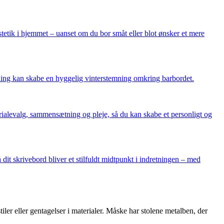
tik i hjemmet – uanset om du bor småt eller blot ønsker et mere
ysning kan skabe en hyggelig vinterstemning omkring barbordet.
rialevalg, sammensætning og pleje, så du kan skabe et personligt og
 skrivebord bliver et stilfuldt midtpunkt i indretningen – med
ler eller gentagelser i materialer. Måske har stolene metalben, der