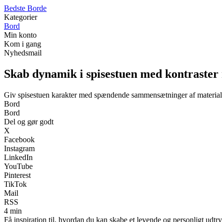
Bedste Borde
Kategorier
Bord
Min konto
Kom i gang
Nyhedsmail
Skab dynamik i spisestuen med kontraster 
Giv spisestuen karakter med spændende sammensætninger af materiale
Bord
Bord
Del og gør godt
X
Facebook
Instagram
LinkedIn
YouTube
Pinterest
TikTok
Mail
RSS
4 min
Få inspiration til, hvordan du kan skabe et levende og personligt udtr