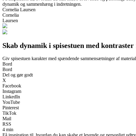
dynamik og sammenhæng i indretningen.
Cornelia Laursen
Cornelia
Laursen
Skab dynamik i spisestuen med kontraster 
Giv spisestuen karakter med spændende sammensætninger af materiale
Bord
Bord
Del og gør godt
X
Facebook
Instagram
LinkedIn
YouTube
Pinterest
TikTok
Mail
RSS
4 min
Få inspiration til, hvordan du kan skabe et levende og personligt udtr