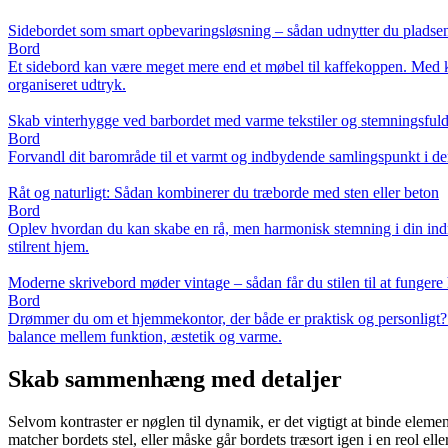
Sidebordet som smart opbevaringsløsning – sådan udnytter du plads
Bord
Et sidebord kan være meget mere end et møbel til kaffekoppen. Med k
organiseret udtryk.
Skab vinterhygge ved barbordet med varme tekstiler og stemningsful
Bord
Forvandl dit barområde til et varmt og indbydende samlingspunkt i den
Råt og naturligt: Sådan kombinerer du træborde med sten eller beton
Bord
Oplev hvordan du kan skabe en rå, men harmonisk stemning i din indre
stilrent hjem.
Moderne skrivebord møder vintage – sådan får du stilen til at funger
Bord
Drømmer du om et hjemmekontor, der både er praktisk og personligt? 
balance mellem funktion, æstetik og varme.
Skab sammenhæng med detaljer
Selvom kontraster er nøglen til dynamik, er det vigtigt at binde eleme
matcher bordets stel, eller måske går bordets træsort igen i en reol ell