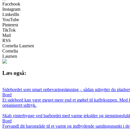
Facebook
Instagram
LinkedIn
YouTube
Pinterest
TikTok
Mail
RSS
Cornelia Laursen
Cornelia
Laursen
Læs også:
Sidebordet som smart opbevaringsløsning – sådan udnytter du plads
Bord
Et sidebord kan være meget mere end et møbel til kaffekoppen. Med k
organiseret udtryk.
Skab vinterhygge ved barbordet med varme tekstiler og stemningsful
Bord
Forvandl dit barområde til et varmt og indbydende samlingspunkt i den