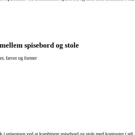
mellem spisebord og stole
r, farver og former
yk i spisestuen ved at kombinere spisebord og stole med kontraster i stil