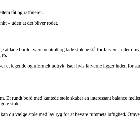
lem råt og raffineret.
kt – uden at det bliver rodet.
e at lade bordet være neutralt og lade stolene stå for farven – eller omv
 ro.
ver et legende og uformelt udtryk, især hvis farverne ligger inden for 
. Et rundt bord med kantede stole skaber en interessant balance mellem 
gere stole.
 kan du vælge stole med lav ryg for at bevare rummets luftighed. Omve